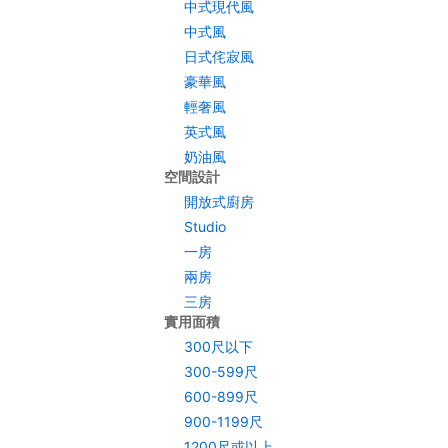
中式現代風
中式風
日式侘寂風
豪華風
輕奢風
英式風
奶油風
空間設計
開放式廚房
Studio
一房
兩房
三房
實用面積
300尺以下
300-599尺
600-899尺
900-1199尺
1200尺或以上