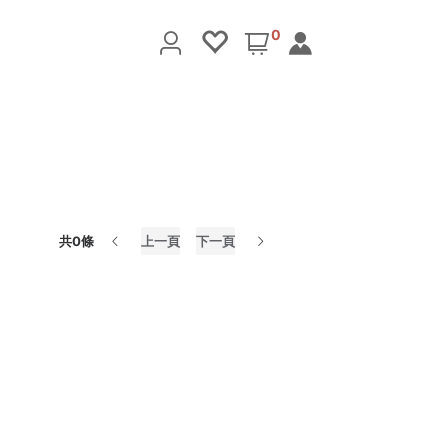
0
共0條
上一頁
下一頁