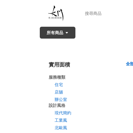
所有商品
全
實用面積
服務種類
住宅
店舖
辦公室
設計風格
現代簡約
工業風
北歐風