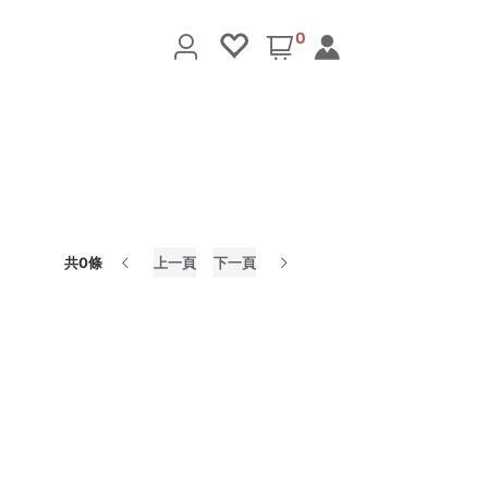
0
共0條
上一頁
下一頁