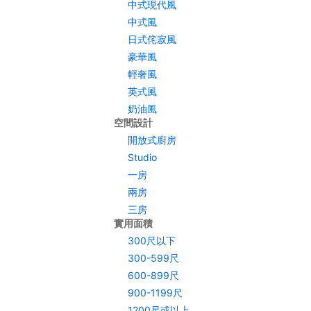
中式現代風
中式風
日式侘寂風
豪華風
輕奢風
英式風
奶油風
空間設計
開放式廚房
Studio
一房
兩房
三房
實用面積
300尺以下
300-599尺
600-899尺
900-1199尺
1200尺或以上