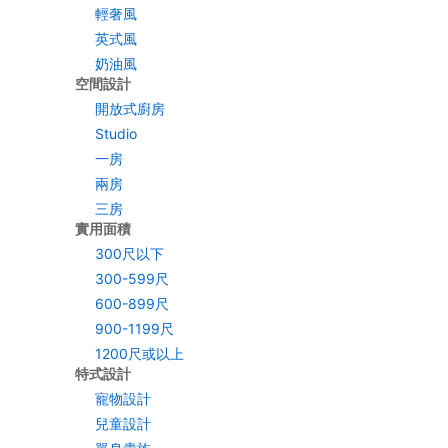
輕奢風
英式風
奶油風
空間設計
開放式廚房
Studio
一房
兩房
三房
實用面積
300尺以下
300-599尺
600-899尺
900-1199尺
1200尺或以上
特式設計
寵物設計
兒童設計