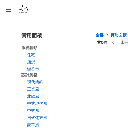
全部
實用面積
實用面積
共0條
上一
服務種類
住宅
店舖
辦公室
設計風格
現代簡約
工業風
北歐風
中式現代風
中式風
日式侘寂風
豪華風